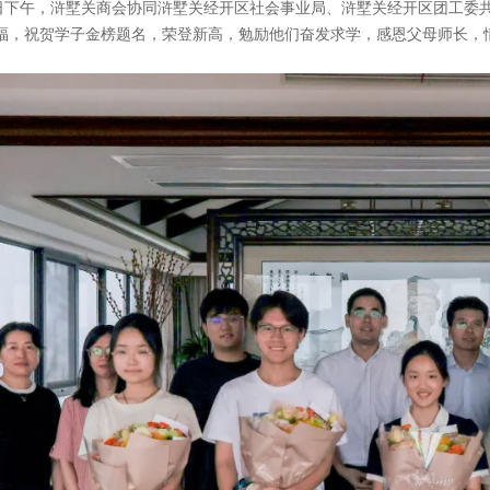
7日下午，浒墅关商会协同浒墅关经开区社会事业局、浒墅关经开区团工委共同
福，祝贺学子金榜题名，荣登新高，勉励他们奋发求学，感恩父母师长，