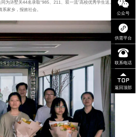
为浒墅关44名录取“985、211、双一流”高校优秀学生送上
情系家乡，报效社会。
公众号
供需平台
联系电话
返回顶部