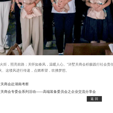
似火炬，照亮前路；关怀如春风，温暖人心。”浒墅关商会积极践行社会责
火、这缕风进行传递，点燃希望，吹拂梦想。
墅关商会赴湖南考察
墅关商会专委会系列活动——高端装备委员会之企业交流分享会