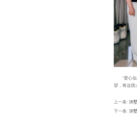
“爱心
望，将这团
上一条:
浒
下一条:
浒